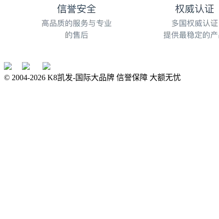
© 2004-
2026
K8凯发-国际大品牌 信誉保障 大额无忧