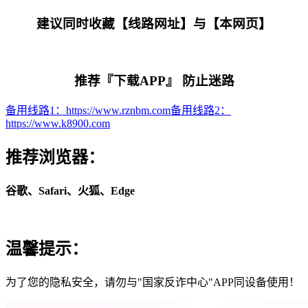
建议同时收藏【线路网址】与【本网页】
推荐『下载APP』 防止迷路
备用线路
1
：
https://www.rznbm.com
备用线路
2
：
https://www.k8900.com
推荐浏览器：
谷歌、Safari、火狐、Edge
温馨提示：
为了您的隐私安全，请勿与"国家反诈中心"APP同设备使用！