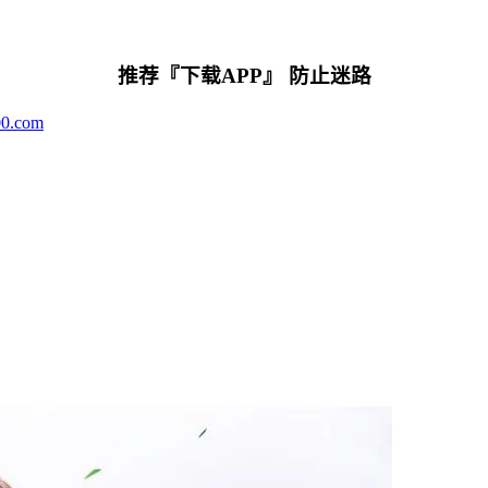
推荐『下载APP』 防止迷路
00.com