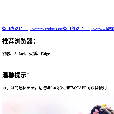
备用线路
1
：
https://www.rznbm.com
备用线路
2
：
https://www.k89
推荐浏览器：
谷歌、Safari、火狐、Edge
温馨提示：
为了您的隐私安全，请勿与"国家反诈中心"APP同设备使用！