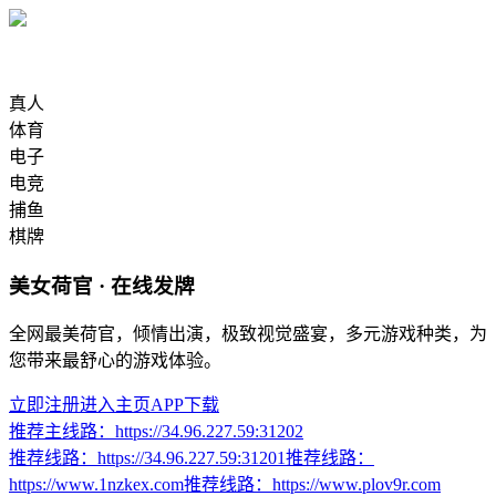
真人
体育
电子
电竞
捕鱼
棋牌
美女荷官 · 在线发牌
全网最美荷官，倾情出演，极致视觉盛宴，多元游戏种类，为
您带来最舒心的游戏体验。
立即注册
进入主页
APP下载
推荐主线路：
https://34.96.227.59:31202
推荐线路：
https://34.96.227.59:31201
推荐线路：
https://www.1nzkex.com
推荐线路：
https://www.plov9r.com