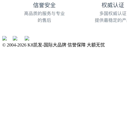
© 2004-
2026
K8凯发-国际大品牌 信誉保障 大额无忧