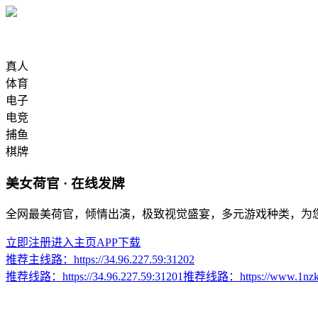
真人
体育
电子
电竞
捕鱼
棋牌
美女荷官 · 在线发牌
全网最美荷官，倾情出演，极致视觉盛宴，多元游戏种类，为
立即注册
进入主页
APP下载
推荐主线路：
https://34.96.227.59:31202
推荐线路：
https://34.96.227.59:31201
推荐线路：
https://www.1nz