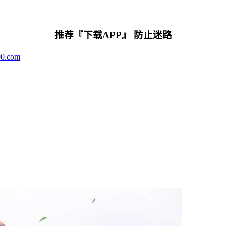
推荐『下载APP』 防止迷路
00.com