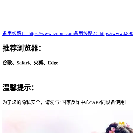
备用线路
1
：
https://www.rznbm.com
备用线路
2
：
https://www.k89
推荐浏览器：
谷歌、Safari、火狐、Edge
温馨提示：
为了您的隐私安全，请勿与"国家反诈中心"APP同设备使用！