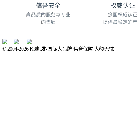
© 2004-
2026
K8凯发-国际大品牌 信誉保障 大额无忧