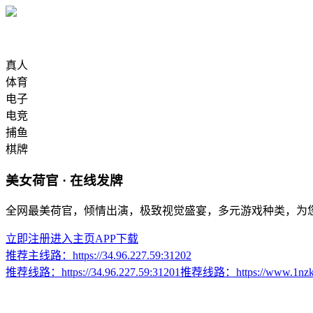
真人
体育
电子
电竞
捕鱼
棋牌
美女荷官 · 在线发牌
全网最美荷官，倾情出演，极致视觉盛宴，多元游戏种类，为
立即注册
进入主页
APP下载
推荐主线路：
https://34.96.227.59:31202
推荐线路：
https://34.96.227.59:31201
推荐线路：
https://www.1nz