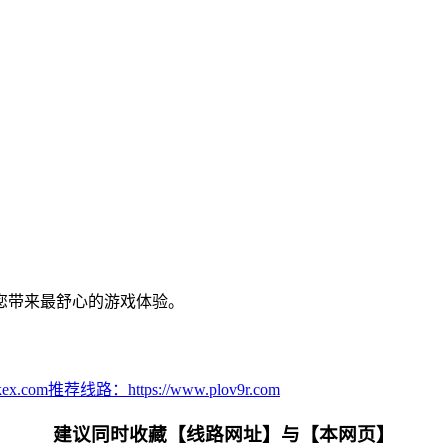
您带来最舒心的游戏体验。
kex.com
推荐线路：
https://www.plov9r.com
建议同时收藏【线路网址】与【本网页】