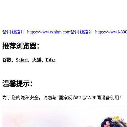
备用线路
1
：
https://www.rznbm.com
备用线路
2
：
https://www.k89
推荐浏览器：
谷歌、Safari、火狐、Edge
温馨提示：
为了您的隐私安全，请勿与"国家反诈中心"APP同设备使用！