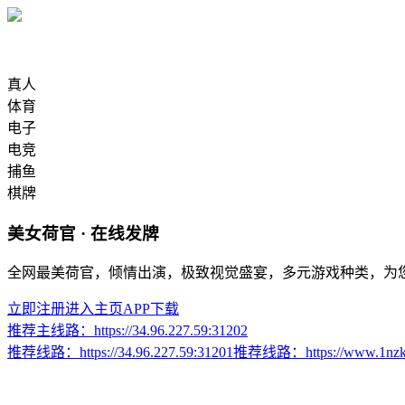
真人
体育
电子
电竞
捕鱼
棋牌
美女荷官 · 在线发牌
全网最美荷官，倾情出演，极致视觉盛宴，多元游戏种类，为
立即注册
进入主页
APP下载
推荐主线路：
https://34.96.227.59:31202
推荐线路：
https://34.96.227.59:31201
推荐线路：
https://www.1nz