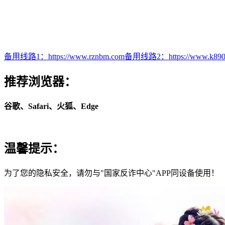
备用线路
1
：
https://www.rznbm.com
备用线路
2
：
https://www.k89
推荐浏览器：
谷歌、Safari、火狐、Edge
温馨提示：
为了您的隐私安全，请勿与"国家反诈中心"APP同设备使用！