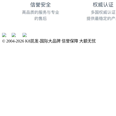
© 2004-
2026
K8凯发-国际大品牌 信誉保障 大额无忧