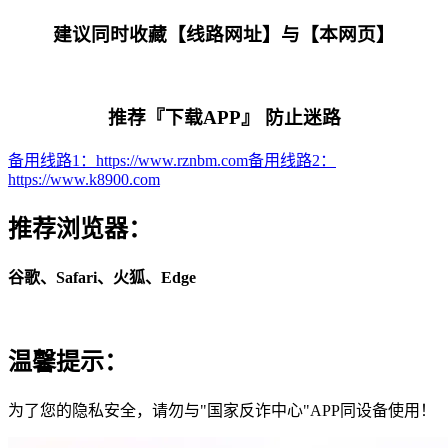
建议同时收藏【线路网址】与【本网页】
推荐『下载APP』 防止迷路
备用线路
1
：
https://www.rznbm.com
备用线路
2
：
https://www.k8900.com
推荐浏览器：
谷歌、Safari、火狐、Edge
温馨提示：
为了您的隐私安全，请勿与"国家反诈中心"APP同设备使用！