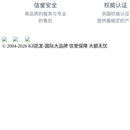
© 2004-
2026
K8凯发-国际大品牌 信誉保障 大额无忧