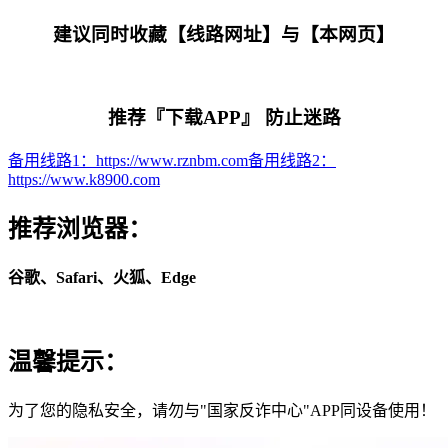
建议同时收藏【线路网址】与【本网页】
推荐『下载APP』 防止迷路
备用线路
1
：
https://www.rznbm.com
备用线路
2
：
https://www.k8900.com
推荐浏览器：
谷歌、Safari、火狐、Edge
温馨提示：
为了您的隐私安全，请勿与"国家反诈中心"APP同设备使用！