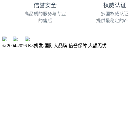
© 2004-
2026
K8凯发-国际大品牌 信誉保障 大额无忧