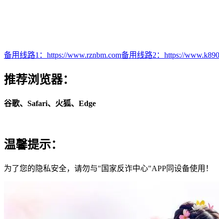
备用线路
1
：
https://www.rznbm.com
备用线路
2
：
https://www.k89
推荐浏览器：
谷歌、Safari、火狐、Edge
温馨提示：
为了您的隐私安全，请勿与"国家反诈中心"APP同设备使用！