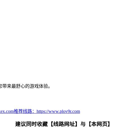
您带来最舒心的游戏体验。
kex.com
推荐线路：
https://www.plov9r.com
建议同时收藏【线路网址】与【本网页】