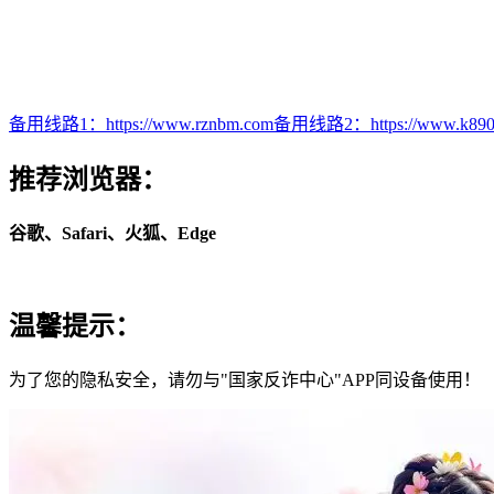
备用线路
1
：
https://www.rznbm.com
备用线路
2
：
https://www.k89
推荐浏览器：
谷歌、Safari、火狐、Edge
温馨提示：
为了您的隐私安全，请勿与"国家反诈中心"APP同设备使用！