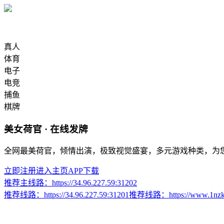
真人
体育
电子
电竞
捕鱼
棋牌
美女荷官 · 在线发牌
全网最美荷官，倾情出演，极致视觉盛宴，多元游戏种类，为
立即注册
进入主页
APP下载
推荐主线路：
https://34.96.227.59:31202
推荐线路：
https://34.96.227.59:31201
推荐线路：
https://www.1nz