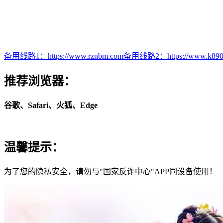
备用线路
1
：
https://www.rznbm.com
备用线路
2
：
https://www.k89
推荐浏览器：
谷歌、Safari、火狐、Edge
温馨提示：
为了您的隐私安全，请勿与"国家反诈中心"APP同设备使用！