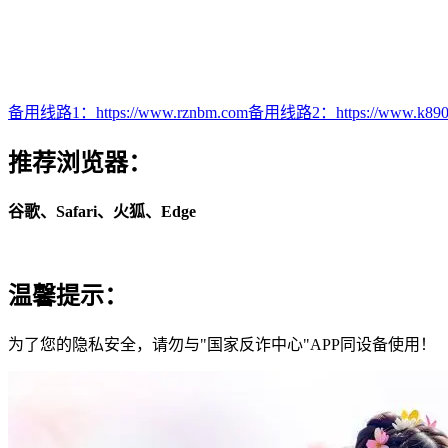
备用线路
1
：
https://www.rznbm.com
备用线路
2
：
https://www.k89
推荐浏览器：
谷歌、Safari、火狐、Edge
温馨提示：
为了您的隐私安全，请勿与"国家反诈中心"APP同设备使用！