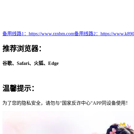
备用线路
1
：
https://www.rznbm.com
备用线路
2
：
https://www.k89
推荐浏览器：
谷歌、Safari、火狐、Edge
温馨提示：
为了您的隐私安全，请勿与"国家反诈中心"APP同设备使用！