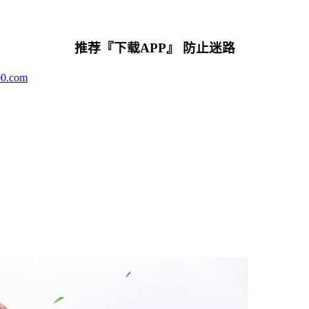
推荐『下载APP』 防止迷路
00.com