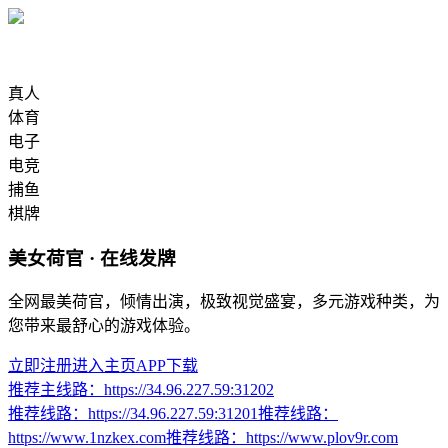
真人
体育
电子
电竞
捕鱼
棋牌
美女荷官 · 在线发牌
全网最美荷官，倾情出演，极致视觉盛宴，多元游戏种类，为
您带来最舒心的游戏体验。
立即注册
进入主页
APP下载
推荐主线路：
https://34.96.227.59:31202
推荐线路：
https://34.96.227.59:31201
推荐线路：
https://www.1nzkex.com
推荐线路：
https://www.plov9r.com