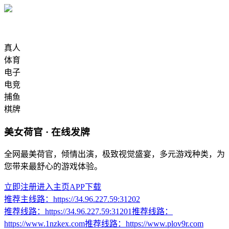
真人
体育
电子
电竞
捕鱼
棋牌
美女荷官 · 在线发牌
全网最美荷官，倾情出演，极致视觉盛宴，多元游戏种类，为
您带来最舒心的游戏体验。
立即注册
进入主页
APP下载
推荐主线路：
https://34.96.227.59:31202
推荐线路：
https://34.96.227.59:31201
推荐线路：
https://www.1nzkex.com
推荐线路：
https://www.plov9r.com