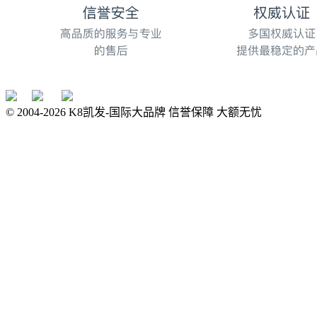
© 2004-
2026
K8凯发-国际大品牌 信誉保障 大额无忧