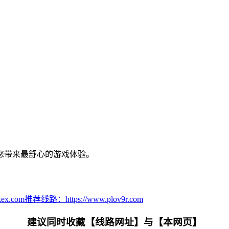
您带来最舒心的游戏体验。
kex.com
推荐线路：
https://www.plov9r.com
建议同时收藏【线路网址】与【本网页】