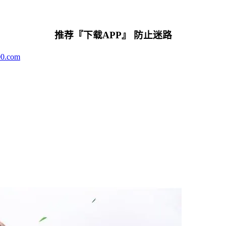
推荐『下载APP』 防止迷路
00.com