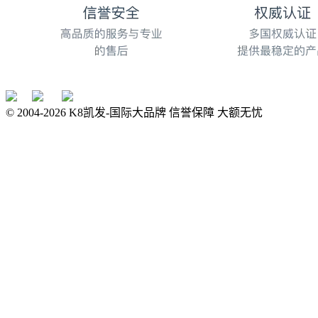
© 2004-
2026
K8凯发-国际大品牌 信誉保障 大额无忧