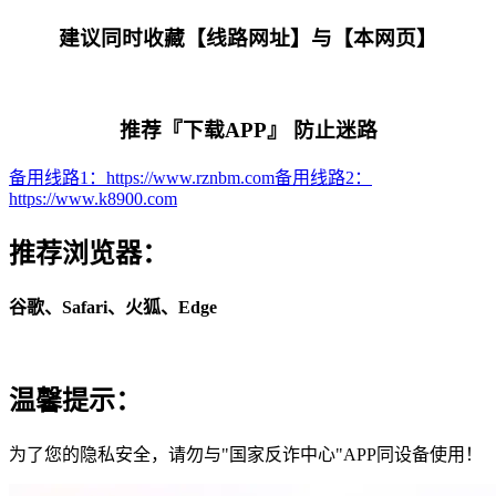
建议同时收藏【线路网址】与【本网页】
推荐『下载APP』 防止迷路
备用线路
1
：
https://www.rznbm.com
备用线路
2
：
https://www.k8900.com
推荐浏览器：
谷歌、Safari、火狐、Edge
温馨提示：
为了您的隐私安全，请勿与"国家反诈中心"APP同设备使用！