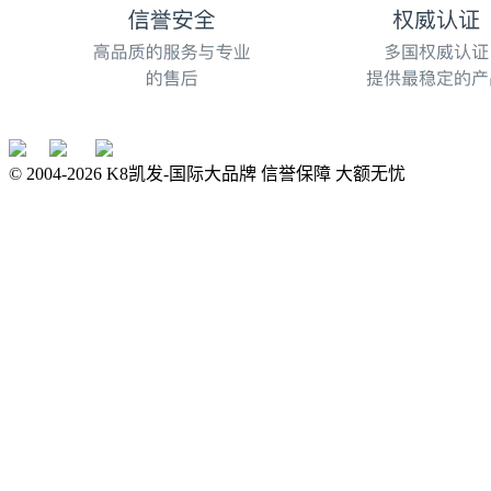
© 2004-
2026
K8凯发-国际大品牌 信誉保障 大额无忧